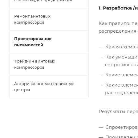
1. Разработка 
Ремонт винтовых
компрессоров
Как правило, п
распределения 
Проектирование
пневмосетей
Какая схема 
Как уменьшит
Трейд-ин винтовых
сопротивлени
компрессоров
Какие элемен
Авторизованные сервисные
Какие элеме
центры
распределени
Результаты перв
Спроектиров
Произведен 