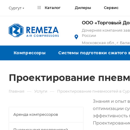
Каталог
Дилеры
Сервис
Сургут
ООО «Торговый Д
Дочерняя компания заво
России
Московская обл., г. Бал
Компрессоры
Системы подготовки сжатого 
Проектирование пневмо
—
—
Главная
Услуги
Проектирование пневмосетей в Сур
Знания и опыт 
оптимизации с
Аренда компрессоров
эффективность 
Проектирование
Пневмоаудит предприятий