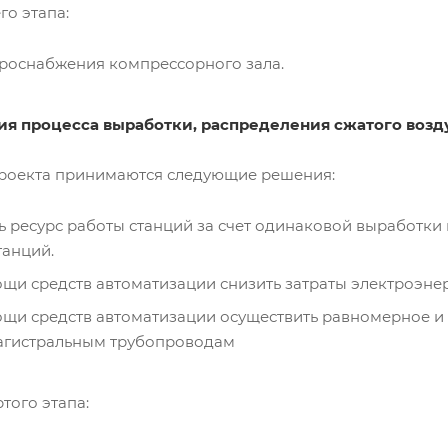
го этапа:
троснабжения компрессорного зала.
ия процесса выработки, распределения сжатого возду
проекта принимаются следующие решения:
ь ресурс работы станций за счет одинаковой выработки
танций.
щи средств автоматизации снизить затраты электроэнер
ощи средств автоматизации осуществить равномерное и
магистральным трубопроводам
ртого этапа: