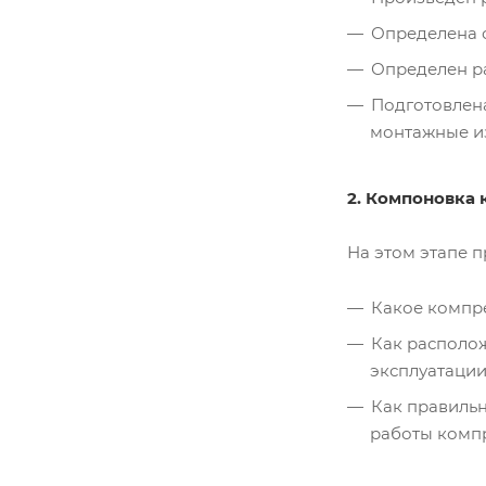
Определена с
Определен ра
Подготовлена
монтажные и
2. Компоновка 
На этом этапе 
Какое компр
Как располож
эксплуатации
Как правильн
работы компр