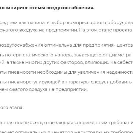
/инжиниринг схемы воздухоснабжения.
еред тем как начинать выбор компрессорного оборудов
сжатого воздуха на предприятии. На этом этапе проек
воздухоснабжения оптимальна для предприятия- центр
ь потери статического напора, зависящего от диаметра
й, а также многих других факторов, влияющих на себест
ты пневмосети необходимы для увеличения надежности 
нты пневморегулирующей аппаратуры следует добавить 
ем сжатого воздуха на предприятии.
ого этапа:
анная пневмосеть, отвечающая современным требовани
расчет оптимальных диаметров магистральных трубопро