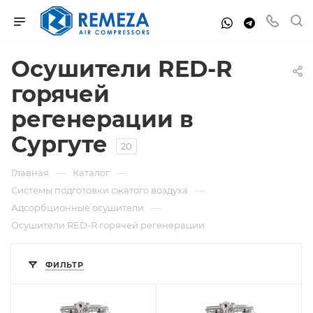
Осушители RED-R
горячей
регенерации в
Сургуте
20
—
—
Главная
Каталог
—
Системы подготовки сжатого воздуха
—
Адсорбционные осушители
Осушители RED-R горячей регенерации
ФИЛЬТР