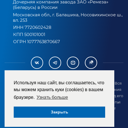
Дочерняя компания завода ЗАО «Ремеза»
(Беларусь) в России
Московская обл., г. Балашиха, Носовихинское ш.,
вл. 253
ИНН 7720602428
КПП 500101001
ОГРН 1077763870667
Используя наш сайт, вы соглашаетесь, что
2007-2026 © ООО «ТД «РЕМЕЗА». Все права защищены. Вся
информация на сайте размещена в целях предоставления
мы можем хранить куки (cookies) в вашем
возможности покупателю ознакомиться с товаром перед его
браузере.
Узнать больше
приобретением и не является публичной офертой (статья
437 ГК РФ). Внешний вид товара может отличаться от
Закрыть
представленного на сайте.