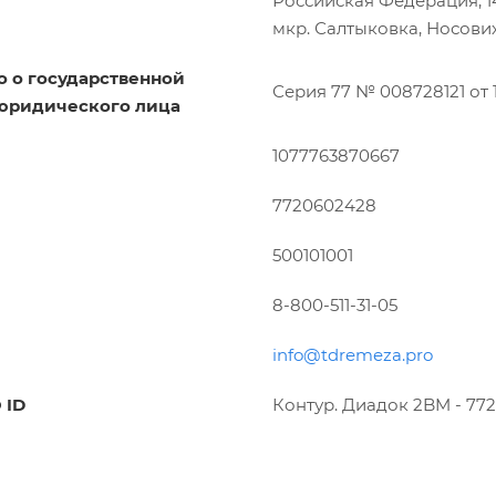
Российская Федерация, 143
мкр. Салтыковка, Носовихин
о о государственной
Серия 77 № 008728121 от 1
юридического лица
1077763870667
7720602428
500101001
8-800-511-31-05
info@tdremeza.pro
 ID
Контур. Диадок 2BM - 77