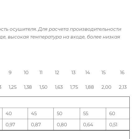
сть осушителя. Для расчета производительности
де, высокая температура на входе, более низкая
9
10
11
12
13
14
15
16
13
1,25
1,38
1,50
1,63
1,75
1,88
2,00
2,13
40
45
50
55
60
0,97
0,87
0,80
0,64
0,51