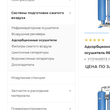
3750 (
1
)
Системы подготовки сжатого
5000 (
1
)
воздуха
6500 (
1
)
Рефрижераторные осушители
Воздушные ресиверы
Адсорбционные осушители
Фильтры сжатого воздуха
Адсорбцион
Циклонные сепараторы
осушитель R
Водомасляные сепараторы
УТОЧНЯЙТЕ 
Доохладители
ЦЕНА ПО 
Модульные станции
Запчасти и расходные
материалы
Пневмоинструменты