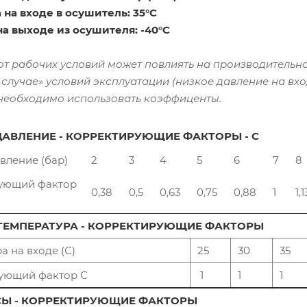
 на входе в осушитель: 35°C
на выходе из осушителя: -40°C
от рабочих условий может повлиять на производительно
случае» условий эксплуатации (низкое давление на вхо
 необходимо использовать коэффиценты.
ДАВЛЕНИЕ - КОРРЕКТИРУЮЩИЕ ФАКТОРЫ - С
вление (бар)
2
3
4
5
6
7
8
ующий фактор
0,38
0,5
0,63
0,75
0,88
1
1,
ТЕМПЕРАТУРА - КОРРЕКТИРУЮЩИЕ ФАКТОРЫ
а на входе (С)
25
30
35
ующий фактор С
1
1
1
СЫ - КОРРЕКТИРУЮЩИЕ ФАКТОРЫ