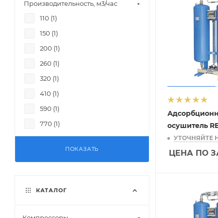
Производительность, м3/час
110 (
1
)
150 (
1
)
200 (
1
)
260 (
1
)
320 (
1
)
410 (
1
)
590 (
1
)
Адсорбцион
770 (
1
)
осушитель RE
УТОЧНЯЙТЕ 
1000 (
1
)
ПОКАЗАТЬ
ЦЕНА ПО 
1200 (
1
)
1500 (
1
)
2000 (
1
)
КАТАЛОГ
2500 (
1
)
3000 (
1
)
Компрессоры