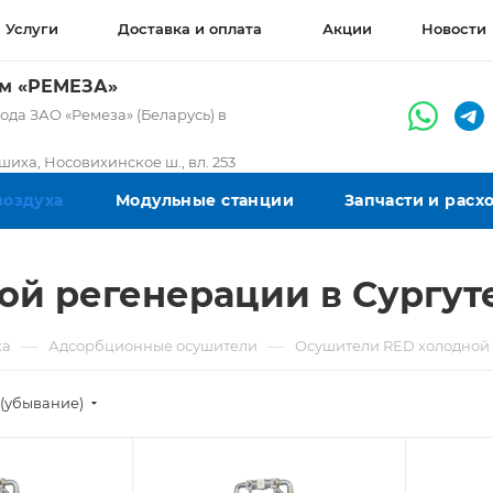
Услуги
Доставка и оплата
Акции
Новости
ом «РЕМЕЗА»
да ЗАО «Ремеза» (Беларусь) в
ашиха, Носовихинское ш., вл. 253
воздуха
Модульные станции
Запчасти и рас
ой регенерации в Сургут
—
—
ха
Адсорбционные осушители
Осушители RED холодной
(убывание)