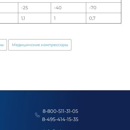
-25
-40
-70
1,1
1
0,7
ры
Медицинские компрессоры
8-800-511-31-05
8-495-414-15-35