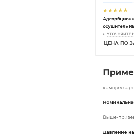
Адсорбцион
осушитель R
УТОЧНЯЙТЕ 
ЦЕНА ПО 
Приме
компрессорн
Номинальная
Выше-привед
Давление на 