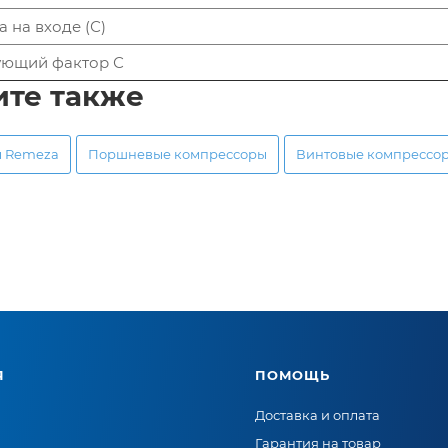
 на входе (С)
ующий фактор С
ите также
ы Remeza
Поршневые компрессоры
Винтовые компрессо
Я
ПОМОЩЬ
Доставка и оплата
Гарантия на товар