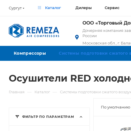
Каталог
Дилеры
Сервис
Сургут
ООО «Торговый Д
Дочерняя компания заво
России
Московская обл., г. Бал
Компрессоры
Системы подготовки сжатого 
Осушители RED холодн
—
—
Главная
Каталог
Системы подготовки сжатого возду
По умолчанию 
ФИЛЬТР ПО ПАРАМЕТРАМ