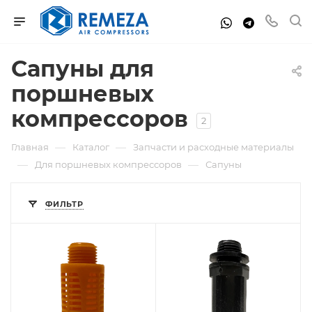
Сапуны для
поршневых
компрессоров
2
—
—
Главная
Каталог
Запчасти и расходные материалы
—
—
Для поршневых компрессоров
Сапуны
ФИЛЬТР