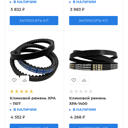
В НАЛИЧИИ
В НАЛИЧИИ
5 832
₽
3 983
₽
ЗАПРОСИТЬ КП
ЗАПРОСИТЬ КП
Клиновой ремень XPA
Клиновой ремень
– 1107
ХРА-1400
В НАЛИЧИИ
В НАЛИЧИИ
4 552
₽
4 268
₽