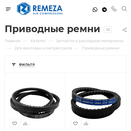
Приводные ремни
18
—
—
Главная
Каталог
Запчасти и расходные материалы
—
—
Для винтовых компрессоров
Приводные ремни
ФИЛЬТР