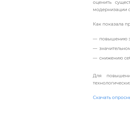
оценить сущес
модернизации о
Как показала п
повышению э
значительно
снижению се
Для повышени
технологически
Скачать опросн