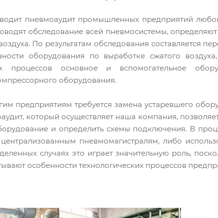
водит пневмоаудит промышленных предприятий любой 
оводят обследование всей пневмосистемы, определяют
 воздуха. По результатам обследования составляется 
вности оборудования по выработке сжатого воздуха
ких процессов основное и вспомогательное обор
омпрессорного оборудования.
гим предприятиям требуется замена устаревшего оборуд
оаудит, который осуществляет наша компания, позволяе
орудование и определить схемы подключения. В проц
централизованным пневмомагистралям, либо использо
еделенных случаях это играет значительную роль, поск
тывают особенности технологических процессов предпр