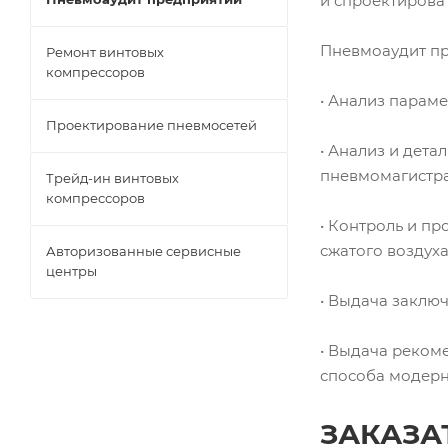
и спроектирова
Пневмоаудит пр
Ремонт винтовых
компрессоров
• Анализ парам
Проектирование пневмосетей
• Анализ и дет
пневмомагистра
Трейд-ин винтовых
компрессоров
• Контроль и п
сжатого воздуха
Авторизованные сервисные
центры
• Выдача заклю
• Выдача реком
способа модерн
ЗАКАЗА