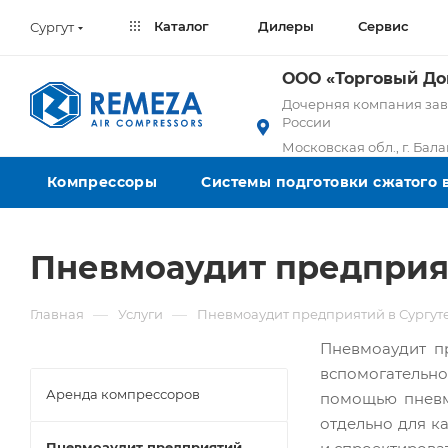
Каталог
Дилеры
Сервис
Сургут
ООО «Торговый Д
Дочерняя компания заво
России
Московская обл., г. Бал
Компрессоры
Системы подготовки сжатого 
Пневмоаудит предприя
—
—
Главная
Услуги
Пневмоаудит предприятий в Сургут
Пневмоаудит пр
вспомогательно
Аренда компрессоров
помощью пневмо
отдельно для к
Пневмоаудит предприятий