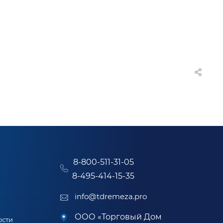
8-800-511-31-05
8-495-414-15-35
info@tdremeza.pro
ООО «Торговый Дом
ости