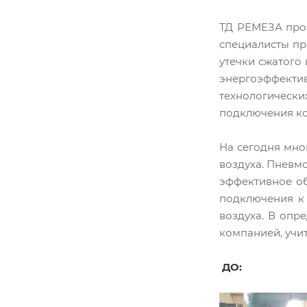
ТД РЕМЕЗА про
специалисты пр
утечки сжатого
энергоэффекти
технологичес
подключения к
На сегодня мно
воздуха. Пневм
эффективное об
подключения к 
воздуха. В опр
компанией, учи
ДО: