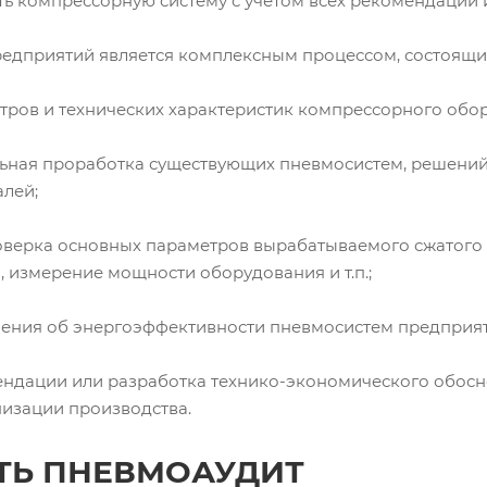
ть компрессорную систему с учетом всех рекомендаций 
едприятий является комплексным процессом, состоящим
етров и технических характеристик компрессорного обо
альная проработка существующих пневмосистем, решени
лей;
роверка основных параметров вырабатываемого сжатого в
, измерение мощности оборудования и т.п.;
чения об энергоэффективности пневмосистем предприят
ендации или разработка технико-экономического обос
изации производства.
ТЬ ПНЕВМОАУДИТ