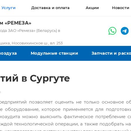
Услуги
Доставка и оплата
Акции
Новости
ом «РЕМЕЗА»
да ЗАО «Ремеза» (Беларусь) в
ашиха, Носовихинское ш., вл. 253
воздуха
Модульные станции
Запчасти и рас
тий в Сургуте
е
едприятий позволяет оценить не только основное об
е оборудование, которое применяется для подготовки
аудита можно выяснить фактическое потребление сжа
аждой технологической операции, а также подобрать 