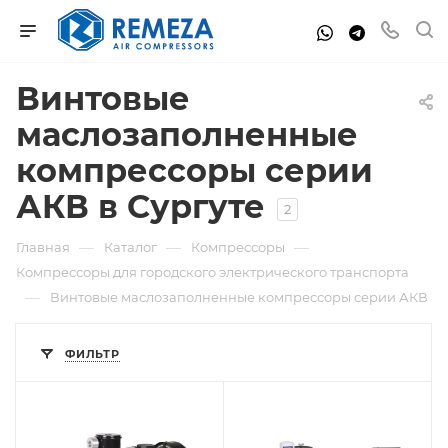
Винтовые
маслозаполненные
компрессоры серии
АКВ в Сургуте
2
—
—
—
Главная
Каталог
Компрессоры
Компрессоры для городского электрического транспорта
—
Винтовые маслозаполненные компрессоры серии АКВ
ФИЛЬТР