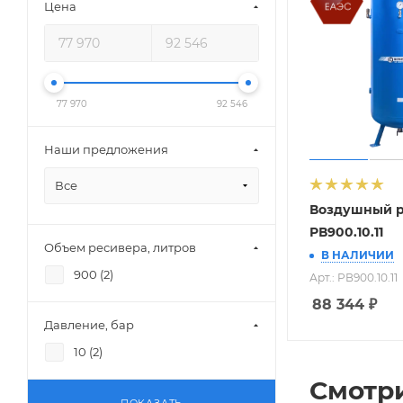
Цена
77 970
92 546
Наши предложения
Все
Воздушный 
РВ900.10.11
Объем ресивера, литров
В НАЛИЧИИ
900 (
2
)
Арт.: РВ900.10.11
88 344
₽
Давление, бар
10 (
2
)
Смотр