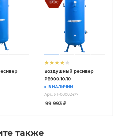
ресивер
Воздушный ресивер
РВ900.10.10
В НАЛИЧИИ
Арт.: УТ-00002477
99 993
₽
ите также