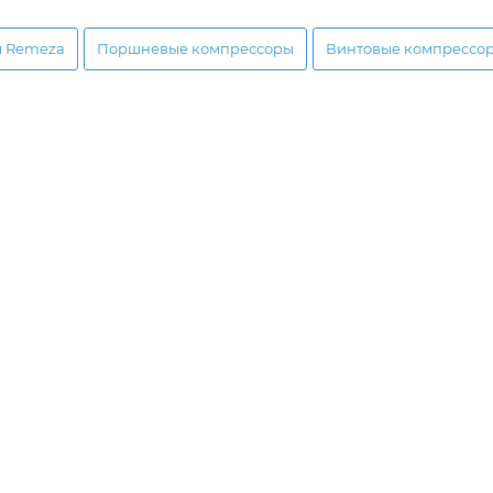
ы Remeza
Поршневые компрессоры
Винтовые компрессо