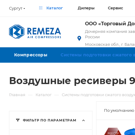
Каталог
Дилеры
Сервис
Сургут
ООО «Торговый Д
Дочерняя компания заво
России
Московская обл., г. Бал
Компрессоры
Системы подготовки сжатого 
Воздушные ресиверы 90
—
—
Главная
Каталог
Системы подготовки сжатого возду
По умолчанию 
ФИЛЬТР ПО ПАРАМЕТРАМ