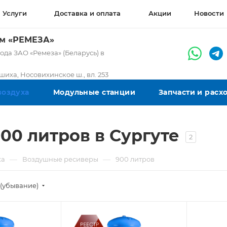
Услуги
Доставка и оплата
Акции
Новости
ом «РЕМЕЗА»
да ЗАО «Ремеза» (Беларусь) в
ашиха, Носовихинское ш., вл. 253
воздуха
Модульные станции
Запчасти и рас
0 литров в Сургуте
2
—
—
ха
Воздушные ресиверы
900 литров
(убывание)