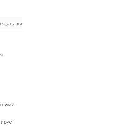
ЗАДАТЬ ВОПРОС
ЗАДАТЬ ВОПРОС
ым
нтами,
зирует