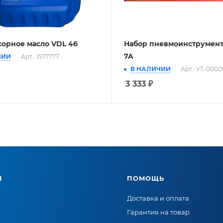
орное масло VDL 46
Набор пневмоинструмента
7A
ЧИИ
Арт.: 1577777
В НАЛИЧИИ
Арт.: УТ-0000
3 333
₽
Я
ПОМОЩЬ
Доставка и оплата
Гарантия на товар