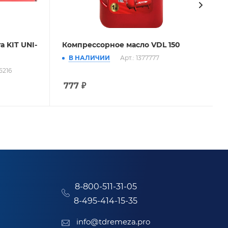
 KIT UNI-
Компрессорное масло VDL 150
В НАЛИЧИИ
Арт.: 1377777
5216
777
₽
8-800-511-31-05
8-495-414-15-35
info@tdremeza.pro