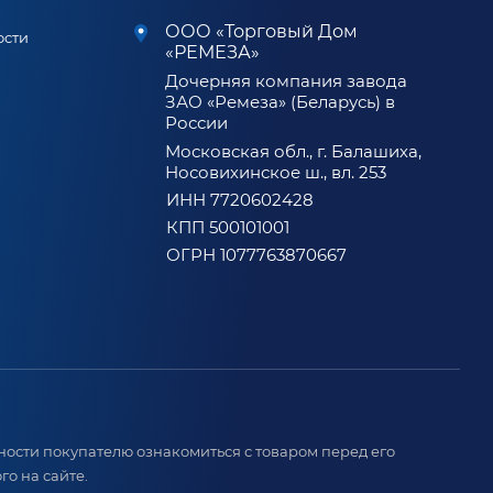
ООО «Торговый Дом
ости
«РЕМЕЗА»
Дочерняя компания завода
ЗАО «Ремеза» (Беларусь) в
России
Московская обл., г. Балашиха,
Носовихинское ш., вл. 253
ИНН 7720602428
КПП 500101001
ОГРН 1077763870667
ости покупателю ознакомиться с товаром перед его
о на сайте.