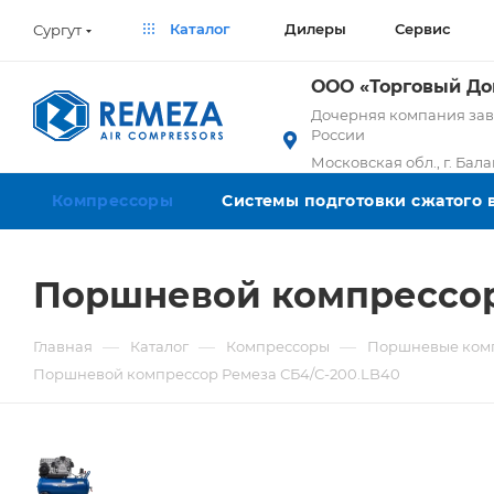
Каталог
Дилеры
Сервис
Сургут
ООО «Торговый Д
Дочерняя компания заво
России
Московская обл., г. Бал
Компрессоры
Системы подготовки сжатого 
Поршневой компрессор
—
—
—
Главная
Каталог
Компрессоры
Поршневые ком
Поршневой компрессор Ремеза СБ4/С-200.LB40