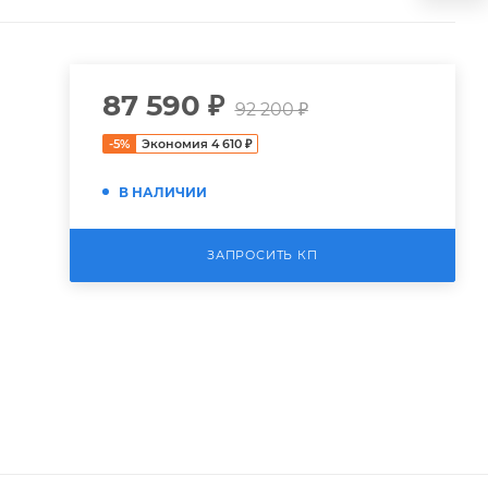
87 590
₽
92 200
₽
-
5
%
Экономия
4 610
₽
В НАЛИЧИИ
ЗАПРОСИТЬ КП