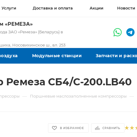
Услуги
Доставка и оплата
Акции
Новости
ом «РЕМЕЗА»
да ЗАО «Ремеза» (Беларусь) в
ашиха, Носовихинское ш., вл. 253
воздуха
Модульные станции
Запчасти и рас
 Ремеза СБ4/С-200.LB40
—
—
прессоры
Поршневые маслозаполненные компрессоры
В ИЗБРАННОЕ
СРАВНИТЬ