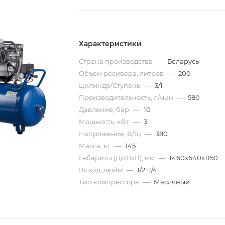
Характеристики
Страна производства
—
Беларусь
Объем ресивера, литров
—
200
Цилиндр/Ступень
—
3/1
Производительность, л/мин
—
580
Давление, бар
—
10
Мощность, кВт
—
3
Напряжение, В/Гц
—
380
Масса, кг
—
145
Габариты (ДхШхВ), мм
—
1460х640х1150
Выход, дюйм
—
1/2+1/4
Тип компрессора
—
Масляный